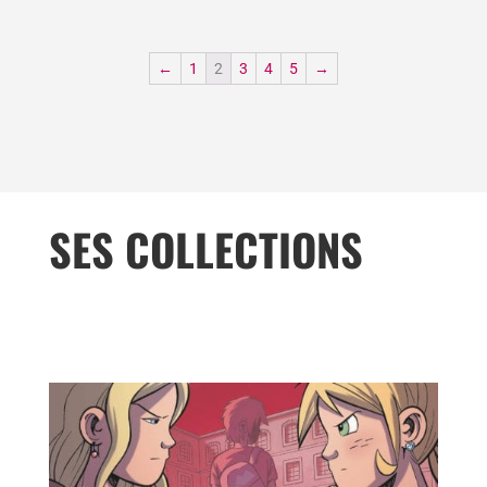
←
1
2
3
4
5
→
SES COLLECTIONS