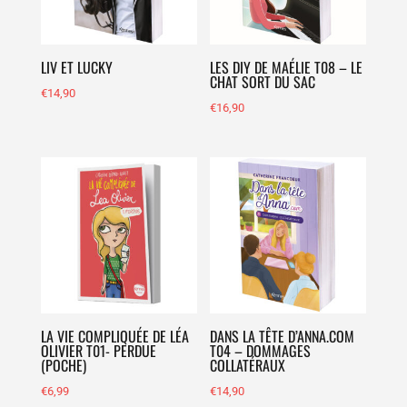
LIV ET LUCKY
LES DIY DE MAÉLIE T08 – LE
CHAT SORT DU SAC
€
14,90
€
16,90
LA VIE COMPLIQUÉE DE LÉA
DANS LA TÊTE D’ANNA.COM
OLIVIER T01- PERDUE
T04 – DOMMAGES
(POCHE)
COLLATÉRAUX
€
6,99
€
14,90