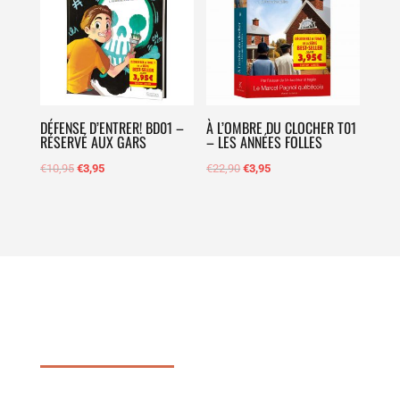
DÉFENSE D’ENTRER! BD01 –
À L’OMBRE DU CLOCHER T01
RÉSERVÉ AUX GARS
– LES ANNÉES FOLLES
€
10,95
€
3,95
€
22,90
€
3,95