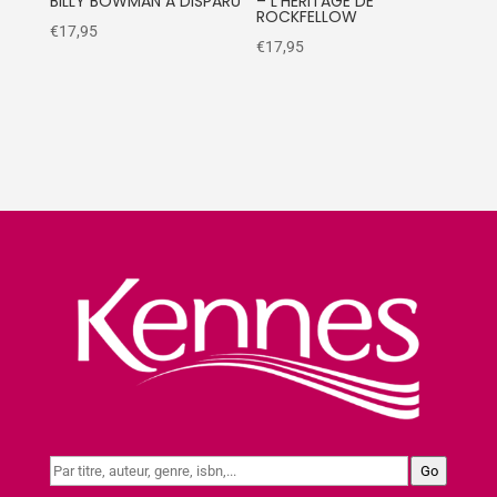
BILLY BOWMAN A DISPARU
– L’HÉRITAGE DE
ROCKFELLOW
€
17,95
€
17,95
Go