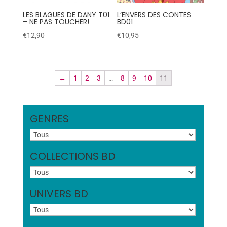
LES BLAGUES DE DANY T01
L’ENVERS DES CONTES
– NE PAS TOUCHER!
BD01
€
12,90
€
10,95
←
1
2
3
…
8
9
10
11
GENRES
COLLECTIONS BD
UNIVERS BD