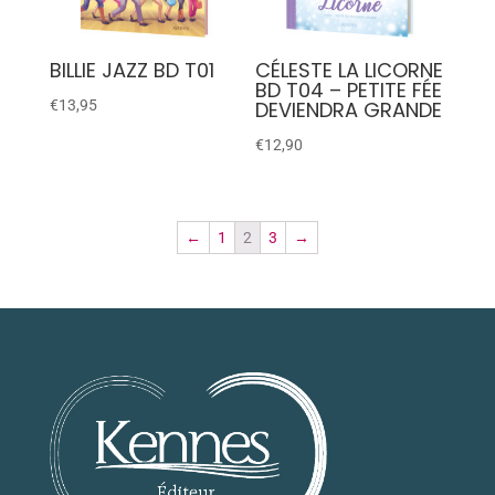
BILLIE JAZZ BD T01
CÉLESTE LA LICORNE
BD T04 – PETITE FÉE
€
13,95
DEVIENDRA GRANDE
€
12,90
←
1
2
3
→