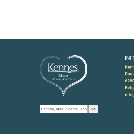
IN
Kenn
Rue 
6280
Bel
info
Go