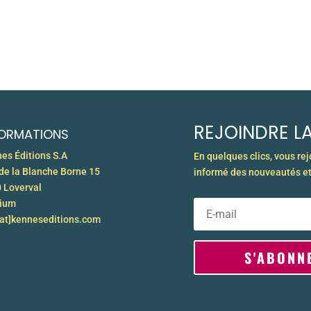
REJOINDRE LA
FORMATIONS
es Éditions S.A
En quelques clics, vous re
de la Blanche Borne 15
informé des nouveautés et
 Loverval
gium
[at]kenneseditions.com
S'ABONN