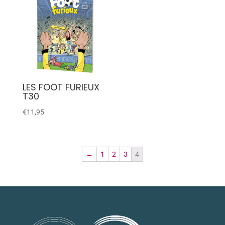
LES FOOT FURIEUX
T30
€
11,95
←
1
2
3
4