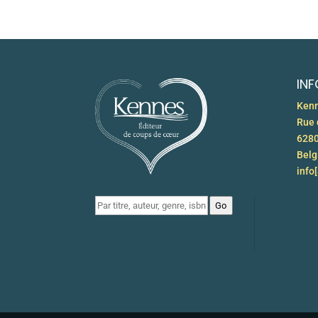
IN
Kenn
Rue 
6280
Bel
info
Go