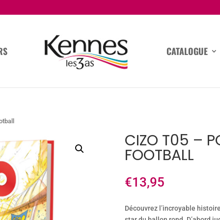
RS
CATALOGUE
otball
CIZO T05 – 
FOOTBALL
€
13,95
Découvrez l’incroyable histoire
star du ballon rond. D’abord jug