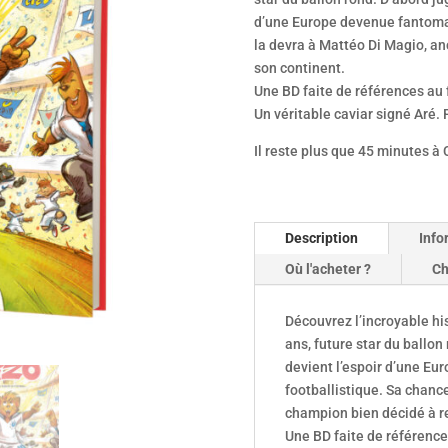
d’une Europe devenue fantomati
la devra à Mattéo Di Magio, an
son continent.
Une BD faite de références au f
Un véritable caviar signé Aré. 
Il reste plus que 45 minutes à 
Description
Info
Où l'acheter ?
Ch
Découvrez l’incroyable his
ans, future star du ballon 
devient l’espoir d’une Eu
footballistique. Sa chanc
champion bien décidé à re
Une BD faite de références