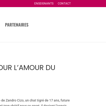
ENSEIGNANTS
CONTACT
PARTENAIRES
POUR L’AMOUR DU
 de Zandro Cizo, un chat tigré de 17 ans, future
é trop chétif pour ce sport, il devient l’espoir