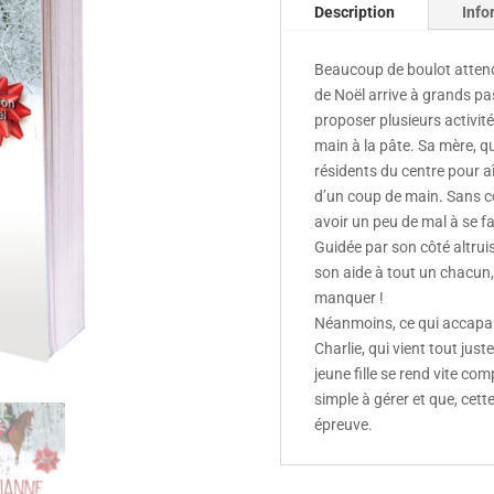
Description
Info
Beaucoup de boulot attend 
de Noël arrive à grands p
proposer plusieurs activit
main à la pâte. Sa mère, q
résidents du centre pour aî
d’un coup de main. Sans co
avoir un peu de mal à se f
Guidée par son côté altrui
son aide à tout un chacun, 
manquer !
Néanmoins, ce qui accapare
Charlie, qui vient tout jus
jeune fille se rend vite co
simple à gérer et que, cett
épreuve.