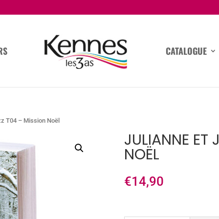
RS
CATALOGUE
zz T04 – Mission Noël
JULIANNE ET 
NOËL
€
14,90