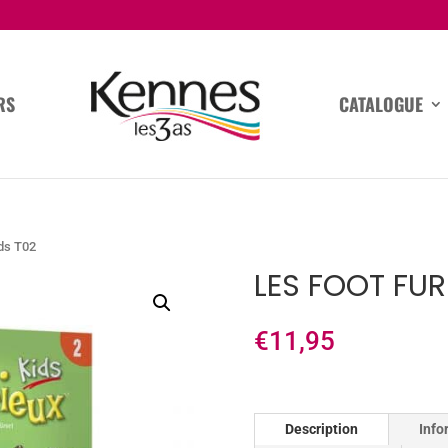
RS
CATALOGUE
ids T02
LES FOOT FUR
€
11,95
Description
Info