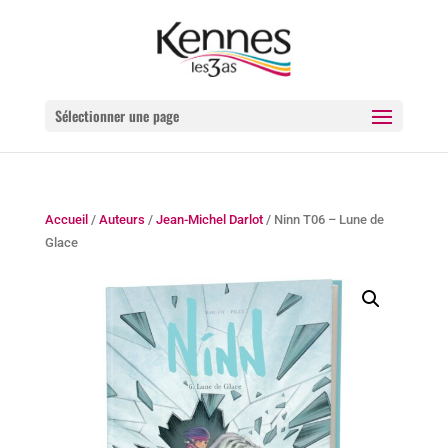
Sélectionner une page
Accueil
/
Auteurs
/
Jean-Michel Darlot
/ Ninn T06 – Lune de
Glace