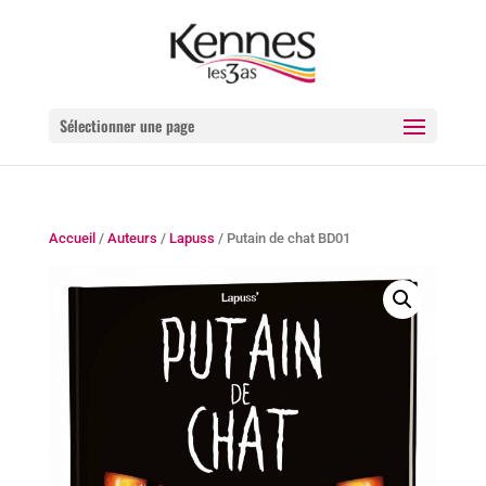
Sélectionner une page
Accueil
/
Auteurs
/
Lapuss
/ Putain de chat BD01