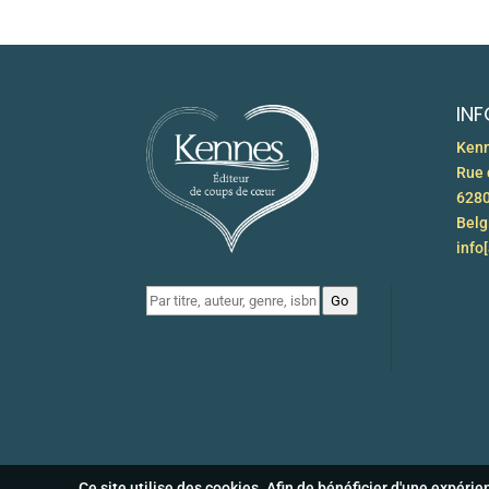
IN
Kenn
Rue 
6280
Bel
info
Go
Ce site utilise des cookies. Afin de bénéficier d'une expéri