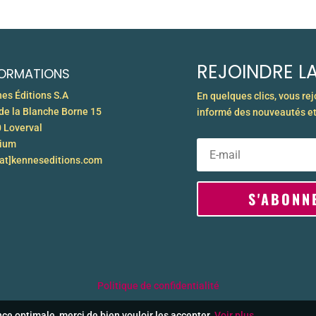
REJOINDRE LA
FORMATIONS
es Éditions S.A
En quelques clics, vous re
de la Blanche Borne 15
informé des nouveautés et
 Loverval
gium
[at]kenneseditions.com
S'ABONN
Politique de confidentialité
ence optimale, merci de bien vouloir les accepter.
Voir plus