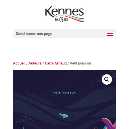
Sélectionner une page
Accueil
/
Auteurs
/
Carol Arnaud
/ Petit poisson