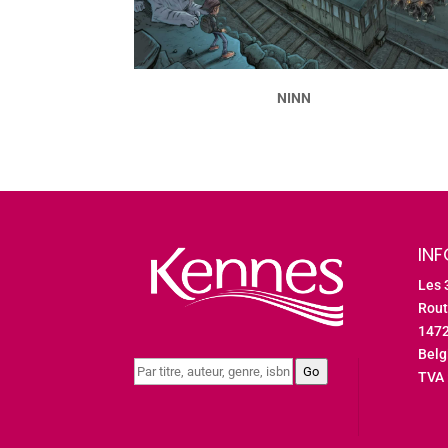
NINN
IN
Les 
Rout
147
Bel
Go
TVA 