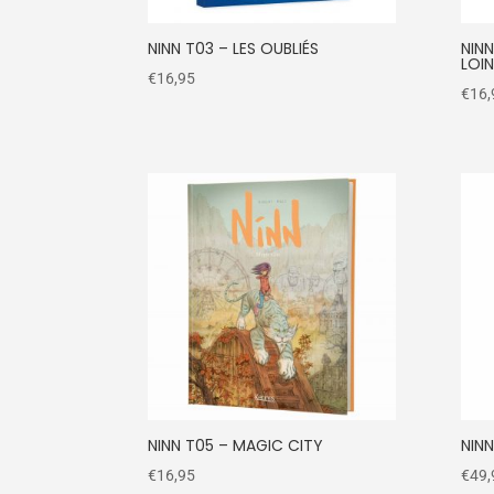
NINN T03 – LES OUBLIÉS
NINN
LOI
€
16,95
€
16,
NINN T05 – MAGIC CITY
NIN
€
16,95
€
49,