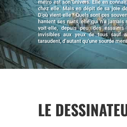
métro est son univers. Elle en connaî
chez elle. Mais en dépit de sa joie d
D’où vient-elle ? Quels sont ces souve
hantent ses nuits, elle qui n’a jamais
voit-elle, depuis peu, des essaims 
invisibles aux yeux de tous sauf a
taraudent, d’autant qu’une sourde mena
LE DESSINATE