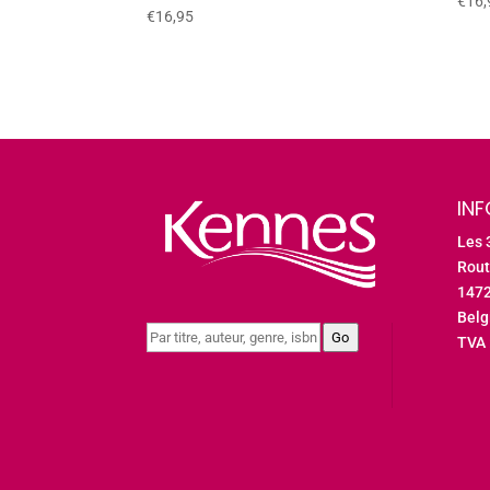
€
16,
€
16,95
IN
Les 
Rout
147
Bel
Go
TVA 