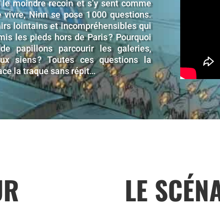
t le moindre recoin et s’y sent comme
e vivre, Ninn se pose 1 000 questions.
nirs lointains et incompréhensibles qui
 mis les pieds hors de Paris ? Pourquoi
de papillons parcourir les galeries,
ux siens ? Toutes ces questions la
ce la traque sans répit…
UR
LE SCÉN