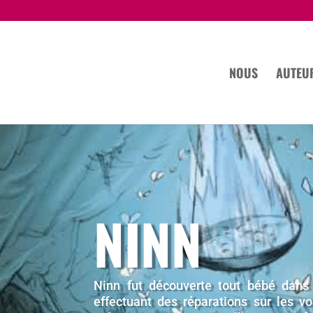
NOUS
AUTEU
NINN
Ninn fut découverte tout bébé dans 
effectuant des réparations sur les vo