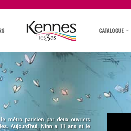
RS
CATALOGUE
le métro parisien par deux ouvriers
ies. Aujourd’hui, Ninn a 11 ans et le