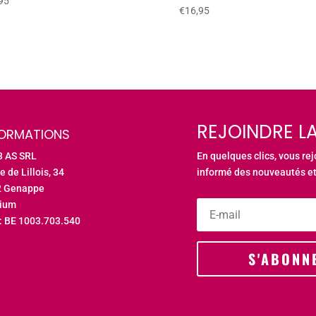
95
€
16,95
REJOINDRE LA
FORMATIONS
3 AS SRL
En quelques clics, vous re
e de Lillois, 34
informé des nouveautés et
2 Genappe
gium
: BE 1003.703.540
S'ABONN